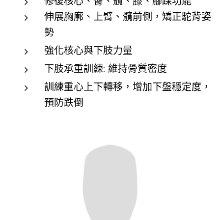
修復核心、臀、髖、膝、腳踝功能
伸展胸廓、上臂、髖前側，矯正駝背姿
勢
強化核心與下肢力量
下肢承重訓練: 維持骨質密度
訓練重心上下轉移，增加下盤穩定度，
預防跌倒